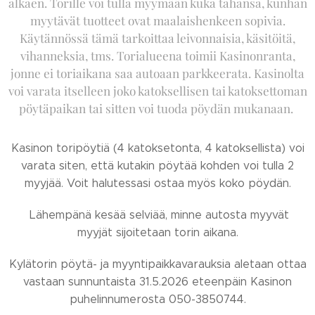
alkaen. Torille voi tulla myymään kuka tahansa, kunhan
myytävät tuotteet ovat maalaishenkeen sopivia.
Käytännössä tämä tarkoittaa leivonnaisia, käsitöitä,
vihanneksia, tms. Torialueena toimii Kasinonranta,
jonne ei toriaikana saa autoaan parkkeerata. Kasinolta
voi varata itselleen joko katoksellisen tai katoksettoman
pöytäpaikan tai sitten voi tuoda pöydän mukanaan.
Kasinon toripöytiä (4 katoksetonta, 4 katoksellista) voi
varata siten, että kutakin pöytää kohden voi tulla 2
myyjää. Voit halutessasi ostaa myös koko pöydän.
Lähempänä kesää selviää, minne autosta myyvät
myyjät sijoitetaan torin aikana.
Kylätorin pöytä- ja myyntipaikkavarauksia aletaan ottaa
vastaan sunnuntaista 31.5.2026 eteenpäin Kasinon
puhelinnumerosta 050-3850744.