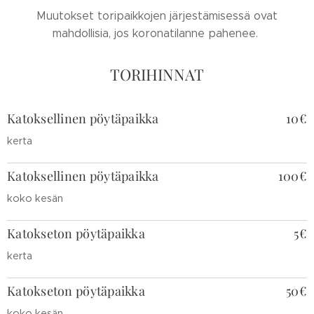
Muutokset toripaikkojen järjestämisessä ovat
mahdollisia, jos koronatilanne pahenee.
TORIHINNAT
Katoksellinen pöytäpaikka
10€
kerta
Katoksellinen pöytäpaikka
100€
koko kesän
Katokseton pöytäpaikka
5€
kerta
Katokseton pöytäpaikka
50€
koko kesän