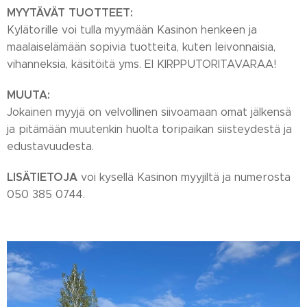
MYYTÄVÄT TUOTTEET:
Kylätorille voi tulla myymään Kasinon henkeen ja
maalaiselämään sopivia tuotteita, kuten leivonnaisia,
vihanneksia, käsitöitä yms. EI KIRPPUTORITAVARAA!
MUUTA:
Jokainen myyjä on velvollinen siivoamaan omat jälkensä
ja pitämään muutenkin huolta toripaikan siisteydestä ja
edustavuudesta.
LISÄTIETOJA
voi kysellä Kasinon myyjiltä ja numerosta
050 385 0744.