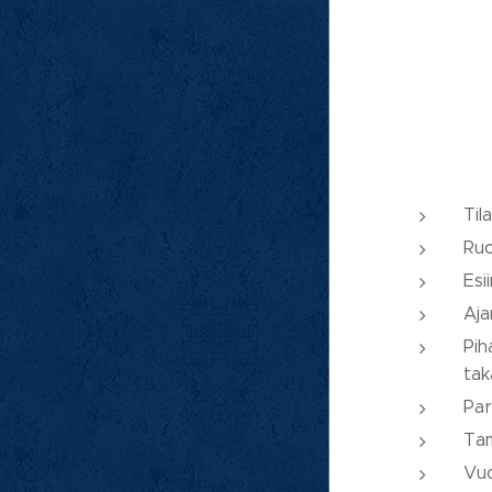
Til
Ruo
Esi
Aja
Pih
tak
Par
Tam
Vuo