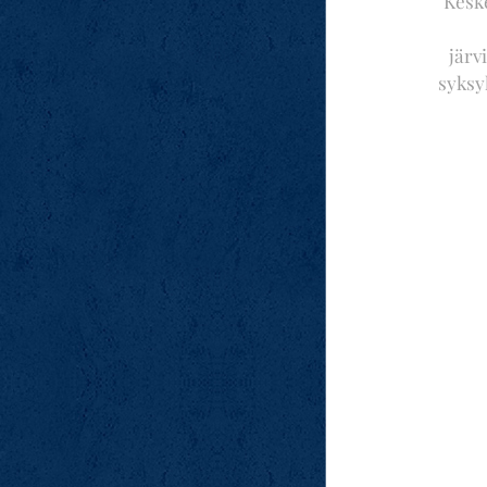
Kesk
järv
syksyl