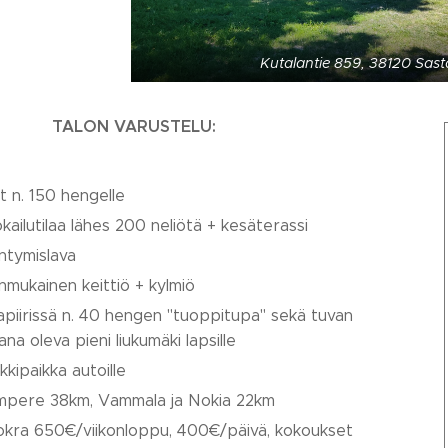
Kutalantie 859, 38120 Sas
TALON
VARUSTELU:
at n. 150 hengelle
kailutilaa lähes 200 neliötä + kesäterassi
intymislava
nmukainen keittiö + kylmiö
apiirissä n. 40 hengen "tuoppitupa" sekä tuvan
ana oleva pieni liukumäki lapsille
kkipaikka autoille
pere 38km, Vammala ja Nokia 22km
kra 650€/viikonloppu, 400€/päivä, kokoukset