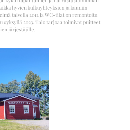
 on kylän tapahtumien ja harrastustoiminnan
aikka hyvien kulkuyhteyksien ja kauniin
lmä talvella 2012 ja WC-tilat on remontoitu
u syksyllä 2023. Talo tarjoaa toimivat puitteet
en järjestäjille.