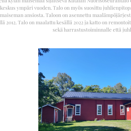
ellä kylän maisemaa sijaitseva Kutalan Nuorisoseurantalo
keskus ympäri vuoden. Talo on myös suosittu juhlienpitop
imaiseman ansiosta. Taloon on asennettu maalämpöjärjeste
lä 2012. Talo on maalattu kesällä 2022 ja katto on remontoit
sekä harrastustoiminnalle että juhli