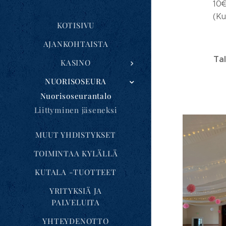
10€
(Ku
KOTISIVU
AJANKOHTAISTA
Tal
KASINO
NUORISOSEURA
Nuorisoseurantalo
Liittyminen jäseneksi
MUUT YHDISTYKSET
TOIMINTAA KYLÄLLÄ
KUTALA -TUOTTEET
YRITYKSIÄ JA
PALVELUITA
YHTEYDENOTTO