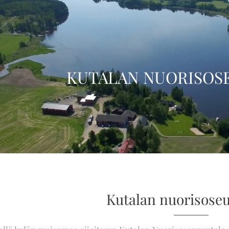
KUTALAN
NUORISOS
Kutalan nuorisoseu