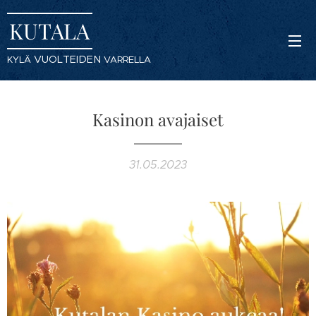
KUTALA
VUOLTEIDEN
KYLÄ
VARRELLA
Kasinon avajaiset
31.05.2023