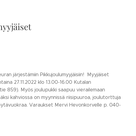
yyjäiset
ran järjestämiin Pikkujoulumyyjäisiin! Myyjäiset
ntaina 27.11.2022 klo 13.00-16.00 Kutalan
tie 859). Myös joulupukki saapuu vierailemaan
isäksi kahviossa on myynnissä riisipuuroa, joulutorttuja
 pöytävuokraa. Varaukset Mervi Hevonkorvelle p. 040-