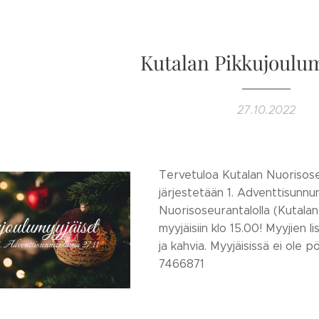
Kutalan Pikkujoulum
27.10.2022
Tervetuloa Kutalan Nuorisoseu
järjestetään 1. Adventtisunnu
Nuorisoseurantalolla (Kutalan
myyjäisiin klo 15.00! Myyjien l
ja kahvia. Myyjäisissä ei ole
7466871