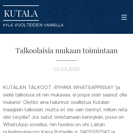
KUTALA
VUOLTEIDEN
KYLÄ
VARRELLA
Talkoolaisia mukaan toimintaan
02.03.2020
KUTALAN TALKOOT -RYHMÄ WHATSAPPISSA!! "ja
siellä talkoissa oli niin mukavaa, oi jospa oisin saanut olla
mukana" Oletko aina halunnut osallistua Kutalan
maagisiin talkoisiin, mutta et ole vain tiennyt, milloin niitä
olisi tarjolla? Jos satut omistamaan kännykän, jossa on
WhatsApp-sovellus, niin huolesi on ohi. Laitan
puhelinnumerosi Kaisa Putajalle p. 0405597547 ja