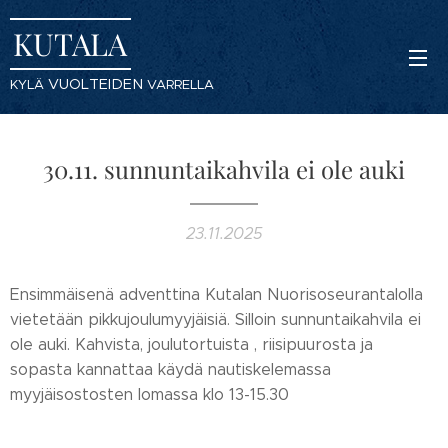
KUTALA
VUOLTEIDEN
KYLÄ
VARRELLA
30.11. sunnuntaikahvila ei ole auki
23.11.2025
Ensimmäisenä adventtina Kutalan Nuorisoseurantalolla
vietetään pikkujoulumyyjäisiä. Silloin sunnuntaikahvila ei
ole auki. Kahvista, joulutortuista , riisipuurosta ja
sopasta kannattaa käydä nautiskelemassa
myyjäisostosten lomassa klo 13-15.30