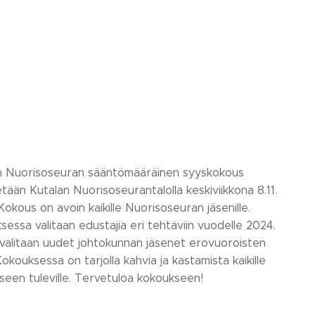
n Nuorisoseuran sääntömääräinen syyskokous
etään Kutalan Nuorisoseurantalolla keskiviikkona 8.11.
 Kokous on avoin kaikille Nuorisoseuran jäsenille.
essa valitaan edustajia eri tehtäviin vuodelle 2024.
 valitaan uudet johtokunnan jäsenet erovuoroisten
. Kokouksessa on tarjolla kahvia ja kastamista kaikille
seen tuleville. Tervetuloa kokoukseen!