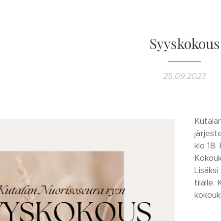
Syyskokous
25.09.2023
Kutala
järjest
klo 18.
Kokouks
Lisäksi
tilalle
kokouk