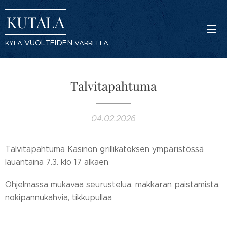
KUTALA
VUOLTEIDEN
KYLÄ
VARRELLA
Talvitapahtuma
04.02.2026
Talvitapahtuma Kasinon grillikatoksen ympäristössä
lauantaina 7.3. klo 17 alkaen
Ohjelmassa mukavaa seurustelua, makkaran paistamista,
nokipannukahvia, tikkupullaa